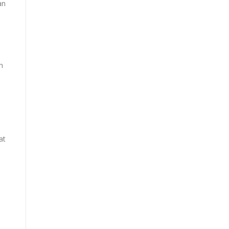
an
h
a
,
at