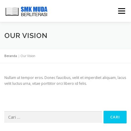
Lompat
ke
Menu
konten
HOME
CARI BUKU
PERPUSTAKAAN DIGITAL
OUR VISION
BUKU TAMU
GALLERY
CONTACT
Beranda
»
Our Vision
Nullam ut tempor eros. Donec faucibus, velit et imperdiet aliquam, lacus
velit luctus urna, vitae porttitor orci libero id felis.
Cari
untuk: